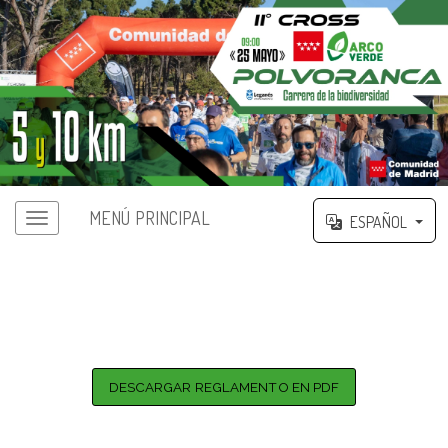
MENÚ PRINCIPAL
ESPAÑOL
Menú principal
REGLAMENTO - II CROSS ARCO VERDE
POLVORANCA, CARRERA DE LA
BIODIVERSIDAD
DESCARGAR REGLAMENTO EN PDF