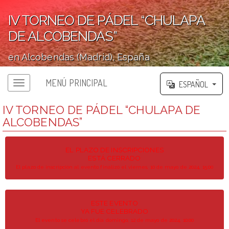
IV TORNEO DE PÁDEL “CHULAPA
DE ALCOBENDAS”
en Alcobendas (Madrid), España
';
MENÚ PRINCIPAL
ESPAÑOL
Menú principal
IV TORNEO DE PÁDEL “CHULAPA DE
ALCOBENDAS”
EL PLAZO DE INSCRIPCIONES
ESTÁ CERRADO
El plazo de inscripción al evento finalizó el viernes, 10 de mayo de 2024, 15:00
ESTE EVENTO
YA FUE CELEBRADO
El evento se celebró el día domingo, 12 de mayo de 2024, 10:00